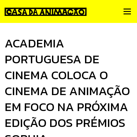
Skip
to
Menu
content
Notícias
Quem Somos
Simpósio de Animação
ACADEMIA
PORTUGUESA DE
Estúdios
Animateca
FMA
PNA
Contactos
CINEMA COLOCA O
CINEMA DE ANIMAÇÃO
EM FOCO NA PRÓXIMA
EDIÇÃO DOS PRÉMIOS