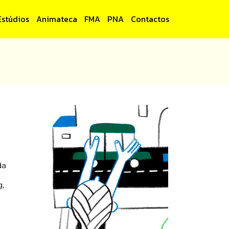
Estúdios
Animateca
FMA
PNA
Contactos
da
g,