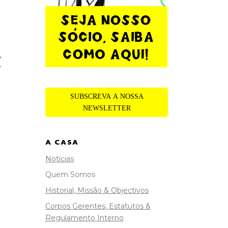
o
e
SUBSCREVA A NOSSA
NEWSLETTER
A CASA
Notícias
Quem Somos
Historial, Missão & Objectivos
Corpos Gerentes, Estatutos &
Regulamento Interno