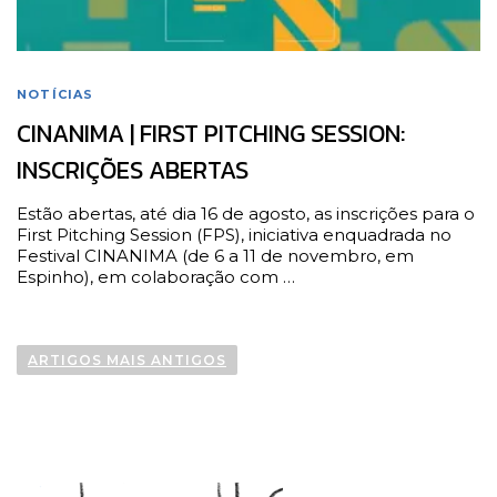
NOTÍCIAS
CINANIMA | FIRST PITCHING SESSION:
INSCRIÇÕES ABERTAS
Estão abertas, até dia 16 de agosto, as inscrições para o
First Pitching Session (FPS), iniciativa enquadrada no
Festival CINANIMA (de 6 a 11 de novembro, em
Espinho), em colaboração com …
N
a
ARTIGOS MAIS ANTIGOS
v
e
g
a