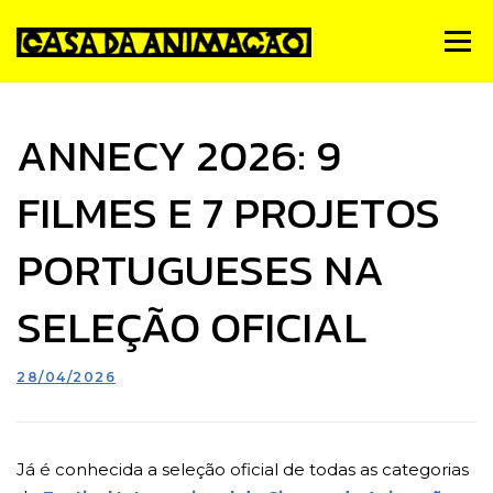
Skip
to
Menu
content
Notícias
Quem Somos
Simpósio de Animação
ANNECY 2026: 9
FILMES E 7 PROJETOS
Estúdios
Animateca
FMA
PNA
Contactos
PORTUGUESES NA
SELEÇÃO OFICIAL
28/04/2026
Já é conhecida a seleção oficial de todas as categorias