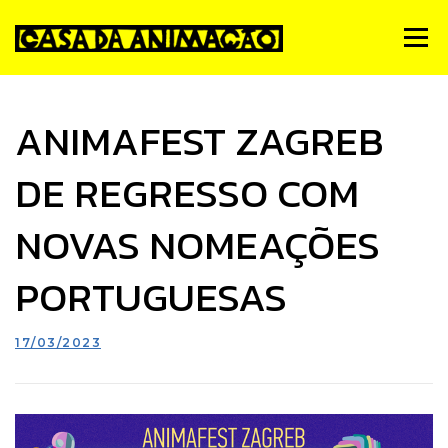
Skip
to
Menu
content
Notícias
Quem Somos
Simpósio de Animação
ANIMAFEST ZAGREB
DE REGRESSO COM
Estúdios
Animateca
FMA
PNA
Contactos
NOVAS NOMEAÇÕES
PORTUGUESAS
17/03/2023