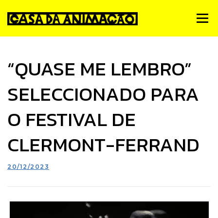
Skip
to
Menu
content
Notícias
Quem Somos
Simpósio de Animação
“QUASE ME LEMBRO”
SELECCIONADO PARA
Estúdios
Animateca
FMA
PNA
Contactos
O FESTIVAL DE
CLERMONT-FERRAND
20/12/2023