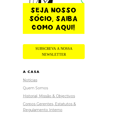
SUBSCREVA A NOSSA
NEWSLETTER
A CASA
Notícias
Quem Somos
Historial, Missão & Objectivos
Corpos Gerentes, Estatutos &
Regulamento Interno