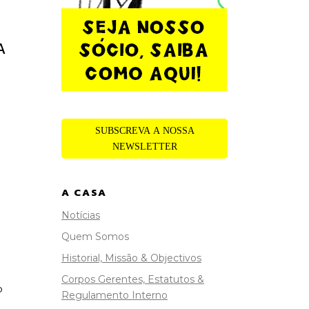
A
SUBSCREVA A NOSSA
NEWSLETTER
A CASA
Notícias
Quem Somos
Historial, Missão & Objectivos
Corpos Gerentes, Estatutos &
o
Regulamento Interno