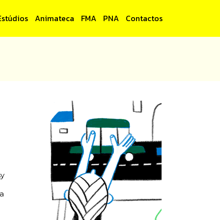
Estúdios
Animateca
FMA
PNA
Contactos
sy
a