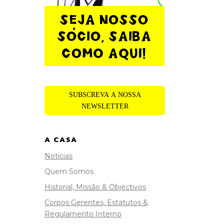
SUBSCREVA A NOSSA
NEWSLETTER
A CASA
Notícias
Quem Somos
Historial, Missão & Objectivos
Corpos Gerentes, Estatutos &
Regulamento Interno