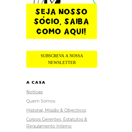
SUBSCREVA A NOSSA
NEWSLETTER
A CASA
Notícias
Quem Somos
Historial, Missão & Objectivos
Corpos Gerentes, Estatutos &
Regulamento Interno