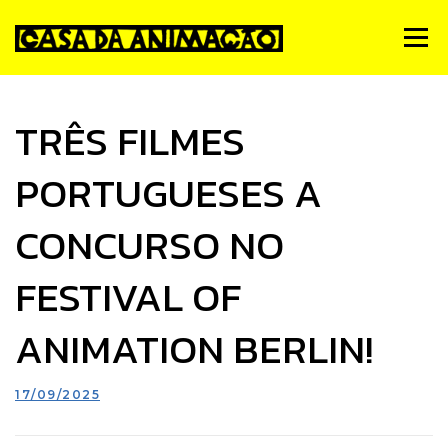
Skip
to
Menu
content
Notícias
Quem Somos
Simpósio de Animação
TRÊS FILMES
PORTUGUESES A
Estúdios
Animateca
FMA
PNA
Contactos
CONCURSO NO
FESTIVAL OF
ANIMATION BERLIN!
17/09/2025