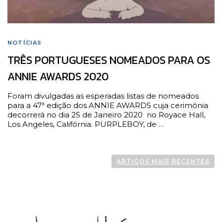
NOTÍCIAS
TRÊS PORTUGUESES NOMEADOS PARA OS
ANNIE AWARDS 2020
Foram divulgadas as esperadas listas de nomeados
para a 47ª edição dos ANNIE AWARDS cuja cerimónia
decorrerá no dia 25 de Janeiro 2020 no Royace Hall,
Los Angeles, Califórnia. PURPLEBOY, de …
N
a
ARTIGOS MAIS RECENTES
v
e
g
a